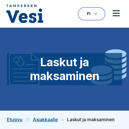
Siirry sisältöön
FI
VALITTU KIELI: S
Avaa kielivalikk
Avaa 
Siirry etusivulle
Laskut ja
maksaminen
Etusivu
Asiakkaalle
Laskut ja maksaminen
(Linkki vie ulkopuoliselle sivustolle)