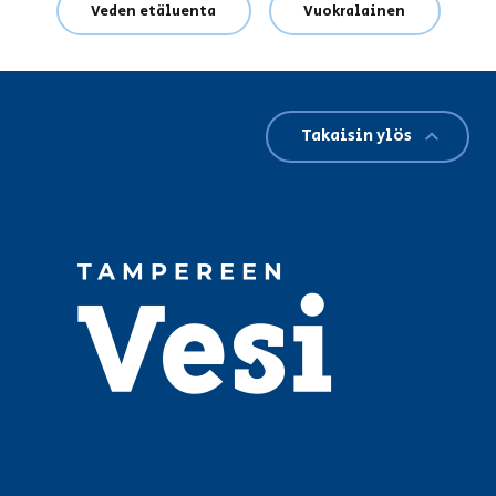
Veden etäluenta
Vuokralainen
Takaisin ylös