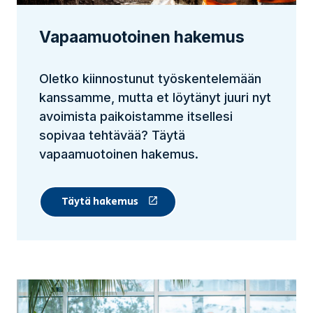
Vapaamuotoinen hakemus
Oletko kiinnostunut työskentelemään
kanssamme, mutta et löytänyt juuri nyt
avoimista paikoistamme itsellesi
sopivaa tehtävää? Täytä
vapaamuotoinen hakemus.
Täytä hakemus
(Linkki vie ulkopuoliselle sivustolle)
(