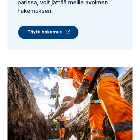
parissa, voit jättää meille avoimen
hakemuksen.
Täytä hakemus
(Linkki vie ulkopuoliselle sivustolle)
(