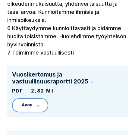
oikeudenmukaisuutta, yhdenvertaisuutta ja
tasa-arvoa. Kunnioitamme ihmisiä ja
ihmisoikeuksia.
6 Käyttäydymme kunnioittavasti ja pidämme
huolta toisistamme. Huolehdimme työyhteisön
hyvinvoinnista.
7 Toimimme vastuullisesti
Vuosikertomus ja
vastuullisuusraportti 2025
PDF
2,82 Mt
Avaa
Linkin avaaminen lataa tiedoston Tampereen