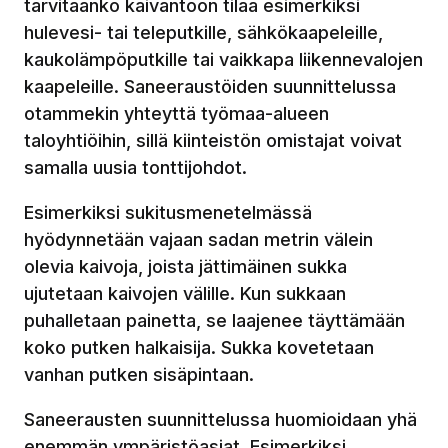
tarvitaanko kaivantoon tilaa esimerkiksi
hulevesi- tai teleputkille, sähkökaapeleille,
kaukolämpöputkille tai vaikkapa liikennevalojen
kaapeleille. Saneeraustöiden suunnittelussa
otammekin yhteyttä työmaa-alueen
taloyhtiöihin, sillä kiinteistön omistajat voivat
samalla uusia tonttijohdot.
Esimerkiksi sukitusmenetelmässä
hyödynnetään vajaan sadan metrin välein
olevia kaivoja, joista jättimäinen sukka
ujutetaan kaivojen välille. Kun sukkaan
puhalletaan painetta, se laajenee täyttämään
koko putken halkaisija. Sukka kovetetaan
vanhan putken sisäpintaan.
Saneerausten suunnittelussa huomioidaan yhä
enemmän ympäristöasiat. Esimerkiksi