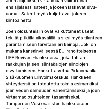
Joen alajuoksun virtaamaan vaikuttavat
ensisijaisesti sateet ja jokeen laskevat sivu-
uomat. Sateet myös kuljettavat jokeen
kiintoainetta.
Joen olosuhteisiin ovat vaikuttaneet useat
tekijät pitkällä aikavälillä ja siksi myös tilanteen
parantamiseen tarvitaan eri keinoja. Joki on
mukana kansainvälisessä EU-rahoitteisessa
LIFE Revives -hankkeessa, joka tähtää
raakkujen ja sen isäntäkalojen elinolojen
elvyttämiseen. Hanketta vetää Pirkanmaalla
Sisä-Suomen Elinvoimakeskus. Hankkeen
yhteydessä on toteutettu toimia esimerkiksi
joen veden sameuden vähentämiseksi ja joen
virtaamaolosuhteiden tasaamiseksi.
Tampereen Vesi osallistuu hankkeeseen