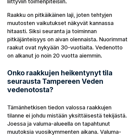
liittyviin toimenpiteisiin.
Raakku on pitkäikäinen laji, joten tehtyjen
muutosten vaikutukset näkyvät kannassa
hitaasti. Siksi seuranta ja toiminnan
pitkäjänteisyys on aivan olennaista. Nuorimmat
raakut ovat nykyään 30-vuotiaita. Vedenotto
on alkanut jo noin 20 vuotta aiemmin.
Onko raakkujen heikentynyt tila
seurausta Tampereen Veden
vedenotosta?
Tämänhetkisen tiedon valossa raakkujen
tilanne ei johdu mistään yksittäisestä tekijästä.
Joessa ja valuma-alueella on tapahtunut
muutoksia vuosikymmenten aikana. Valuma-