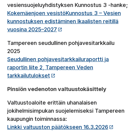
vesiensuojeluyhdistyksen Kunnostus 3 -hanke;
Kokemäenjoen vesistöKunnostus 3 – Vesien
kunnostuksen edistäminen Ikaalisten reitillä
vuosina 2025–2027
(Linkki vie ulkopuoliselle siv
Tampereen seudullinen pohjavesitarkkailu
2025
Seudullinen pohjavesitarkkailuraportti ja
raportin liite 2, Tampereen Veden
tarkkailutulokset
(Linkki vie ulkopuoliselle sivust
Pinsiön vedenoton valtuustokäsittely
Valtuustoaloite erittäin uhanalaisen
jokihelmisimpukan suojelemiseksi Tampereen
kaupungin toiminnassa:
Linkki valtuuston päätökseen 16.3.2026
(Linkki v