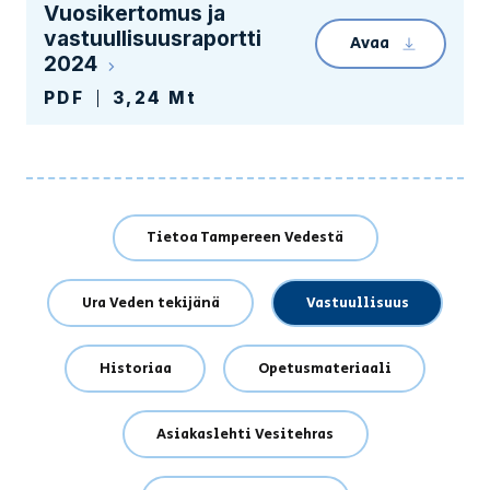
Vuosikertomus ja
vastuullisuusraportti
Avaa
Linkin avaam
2024
PDF
3,24 Mt
Tietoa Tampereen Vedestä
Ura Veden tekijänä
Vastuullisuus
Historiaa
Opetusmateriaali
Asiakaslehti Vesitehras