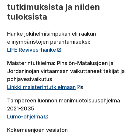
tutkimuksista ja niiden
tuloksista
Hanke jokihelmisimpukan eli raakun
elinympäristöjen parantamiseksi:
LIFE Revives-hanke
(Linkki vie ulkopuoliselle siv
Maisterintutkielma: Pinsiön-Matalusjoen ja
Jordaninojan virtaamaan vaikuttaneet tekijät ja
pohjavesivaikutus
Linkki maisterintutkielmaan
(Linkki vie ulkopuolis
s
Tampereen luonnon monimuotoisuusohjelma
2021-2035
Lumo-ohjelma
(Linkki vie ulkopuoliselle sivustoll
Kokemäenjoen vesistön