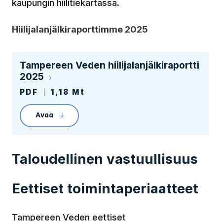
kaupungin hiilitiekartassa.
Hiilijalanjälkiraporttimme 2025
Tampereen Veden hiilijalanjälkiraportti
2025
PDF
1,18 Mt
Avaa
Linkin avaaminen lataa tiedoston TampereenVe
Taloudellinen vastuullisuus
Eettiset toimintaperiaatteet
Tampereen Veden eettiset