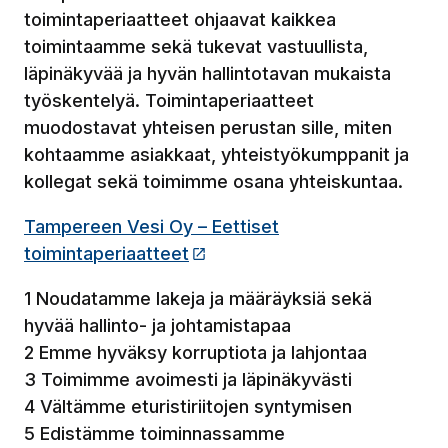
toimintaperiaatteet ohjaavat kaikkea
toimintaamme sekä tukevat vastuullista,
läpinäkyvää ja hyvän hallintotavan mukaista
työskentelyä. Toimintaperiaatteet
muodostavat yhteisen perustan sille, miten
kohtaamme asiakkaat, yhteistyökumppanit ja
kollegat sekä toimimme osana yhteiskuntaa.
Tampereen Vesi Oy – Eettiset
toimintaperiaatteet
(Linkki vie ulkopuoliselle siv
1 Noudatamme lakeja ja määräyksiä sekä
hyvää hallinto- ja johtamistapaa
2 Emme hyväksy korruptiota ja lahjontaa
3 Toimimme avoimesti ja läpinäkyvästi
4 Vältämme eturistiriitojen syntymisen
5 Edistämme toiminnassamme