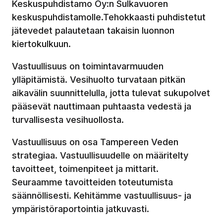
Keskuspuhdistamo Oy:n Sulkavuoren
keskuspuhdistamolle.Tehokkaasti puhdistetut
jätevedet palautetaan takaisin luonnon
kiertokulkuun.
Vastuullisuus on toimintavarmuuden
ylläpitämistä. Vesihuolto turvataan pitkän
aikavälin suunnittelulla, jotta tulevat sukupolvet
pääsevät nauttimaan puhtaasta vedestä ja
turvallisesta vesihuollosta.
Vastuullisuus on osa Tampereen Veden
strategiaa. Vastuullisuudelle on määritelty
tavoitteet, toimenpiteet ja mittarit.
Seuraamme tavoitteiden toteutumista
säännöllisesti. Kehitämme vastuullisuus- ja
ympäristöraportointia jatkuvasti.